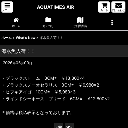
AQUATIMES AIR
メニュー
カート
問い合わせ
ホーム
カテゴリ
ご利用案内
ホーム
>
What's New
>
海水魚入荷！！
海水魚入荷！！
2026
05
09
年
月
日
・ブラックストーム 3CM± ￥13,800×4
・ブラックスノーオセラリス 3CM± ￥6,980×2
・ヒフキアイゴ 10CM± ￥5,980×3
・ラインドシーホース ブリード 6CM± ￥12,800×2
＊価格は税込表示となっております。
«
前
次
»