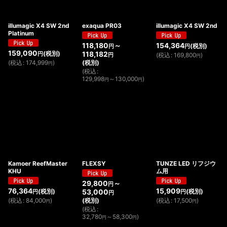
illumagic X4 SW 2nd
exaqua PR03
illumagic X4 SW 2nd
Platinum
118,180
～
154,364
(税別)
円
円
159,090
(税別)
118,182
円
(
税込
:
169,800
)
円
円
(
税込
:
174,999
)
(税別)
円
(
税込
:
129,998
～130,000
)
円
円
Kamoer ReefMaster
FLEXSY
TUNZE LED リフジウ
KHU
ム用
29,800
～
円
76,364
15,909
(税別)
(税別)
53,000
円
円
円
(
税込
:
84,000
)
(税別)
(
税込
:
17,500
)
円
円
(
税込
:
32,780
～58,300
)
円
円