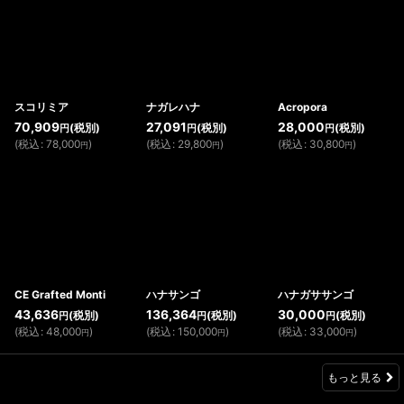
スコリミア
ナガレハナ
Acropora
70,909
27,091
28,000
(税別)
(税別)
(税別)
円
円
円
(
税込
:
78,000
)
(
税込
:
29,800
)
(
税込
:
30,800
)
円
円
円
CE Grafted Monti
ハナサンゴ
ハナガササンゴ
43,636
136,364
30,000
(税別)
(税別)
(税別)
円
円
円
(
税込
:
48,000
)
(
税込
:
150,000
)
(
税込
:
33,000
)
円
円
円
もっと見る