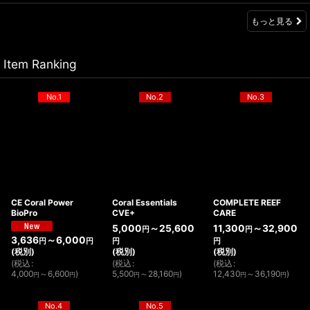
もっと見る
Item Ranking
No.1
No.2
No.3
CE Coral Power
Coral Essentials
COMPLETE REEF
BioPro
CVE+
CARE
5,000
～25,600
11,300
～32,900
円
円
3,636
～6,000
円
円
円
円
(税別)
(税別)
(税別)
(
税込
:
(
税込
:
(
税込
:
5,500
～28,160
)
12,430
～36,190
)
4,000
～6,600
)
円
円
円
円
円
円
No.4
No.5