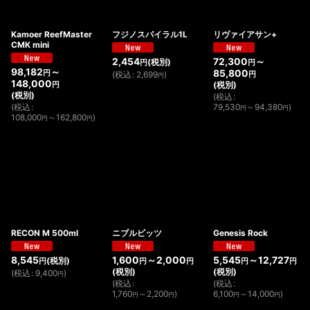
Kamoer ReefMaster
フジノスパイラル1L
リヴァイアサン+
CMK mini
2,454
72,300
～
(税別)
円
円
98,182
～
85,800
円
(
税込
:
2,699
)
円
円
148,000
(税別)
円
(税別)
(
税込
:
(
税込
:
79,530
～94,380
)
円
円
108,000
～162,800
)
円
円
RECON M 500ml
ニブルビッツ
Genesis Rock
8,545
1,600
～2,000
5,545
～12,727
(税別)
円
円
円
円
円
(税別)
(税別)
(
税込
:
9,400
)
円
(
税込
:
(
税込
:
1,760
～2,200
)
6,100
～14,000
)
円
円
円
円