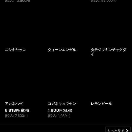
(
税込
:
13,800
)
(
税込
:
42,000
)
円
円
ニシキヤッコ
クィーンエンゼル
タテジマキンチャクダ
イ
アカネハゼ
コガネキュウセン
レモンピール
6,818
1,800
(税別)
(税別)
円
円
(
税込
:
7,500
)
(
税込
:
1,980
)
円
円
もっと見る