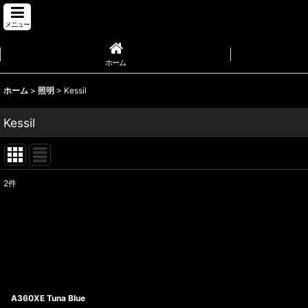
メニュー
ホーム
ホーム
>
照明
>
Kessil
Kessil
2
件
表示数
:
並び順
:
A360XE Tuna Blue