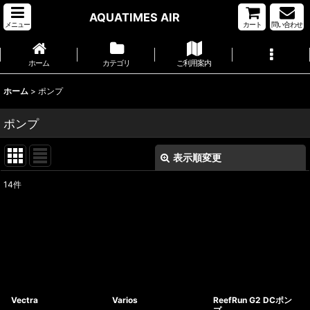
AQUATIMES AIR
メニュー
カート
問い合わせ
ホーム
カテゴリ
ご利用案内
ホーム
>
ポンプ
ポンプ
表示順変更
閉じる
14
件
サブカテゴリ
:
表示数
:
並び順
:
Vectra
Varios
ReefRun G2 DCポン