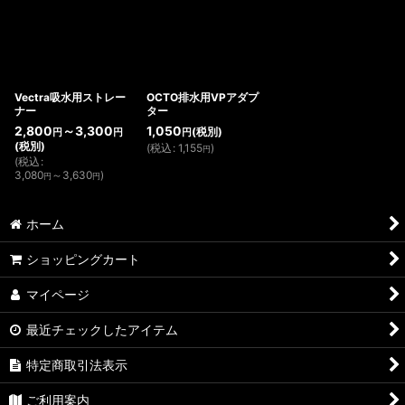
Vectra吸水用ストレー
OCTO排水用VPアダプ
ナー
ター
2,800
～3,300
1,050
(税別)
円
円
円
(税別)
(
税込
:
1,155
)
円
(
税込
:
3,080
～3,630
)
円
円
ホーム
ショッピングカート
マイページ
最近チェックしたアイテム
特定商取引法表示
ご利用案内