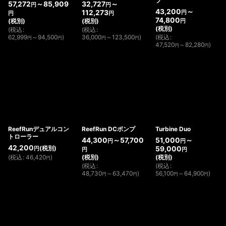
プ
絞り込む
57,272
～85,909
32,727
～
円
円
43,200
～
112,273
円
円
円
74,800
(税別)
(税別)
円
(税別)
(
税込
:
(
税込
:
62,999
～94,500
)
36,000
～123,500
)
(
税込
:
円
円
円
円
47,520
～82,280
)
円
円
ReefRunデュアルコン
ReefRun DCポンプ
Turbine Duo
トローラー
44,300
～57,700
51,000
～
円
円
42,200
(税別)
59,000
円
円
円
(
税込
:
46,420
)
(税別)
(税別)
円
(
税込
:
(
税込
:
48,730
～63,470
)
56,100
～64,900
)
円
円
円
円