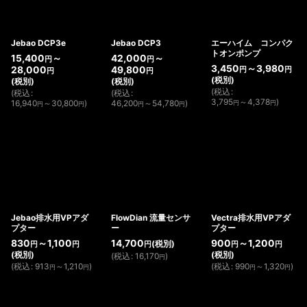
Jebao DCP3e
Jebao DCP3
エーハイム コンパク
トオンポンプ
15,400
～
42,000
～
円
円
3,450
～3,980
28,000
49,800
円
円
円
円
(税別)
(税別)
(税別)
(
税込
:
(
税込
:
(
税込
:
3,795
～4,378
)
16,940
～30,800
)
46,200
～54,780
)
円
円
円
円
円
円
Jebao排水用VPアダ
FlowDian 流量センサ
Vectra排水用VPアダ
プター
ー
プター
830
～1,100
14,700
900
～1,200
(税別)
円
円
円
円
円
(税別)
(税別)
(
税込
:
16,170
)
円
(
税込
:
913
～1,210
)
(
税込
:
990
～1,320
)
円
円
円
円