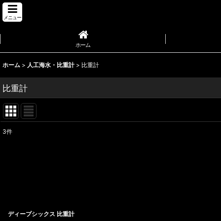
メニュー
ホーム
ホーム
>
人工海水・比重計
>
比重計
比重計
3
件
表示数
:
並び順
:
ディープシックス 比重計