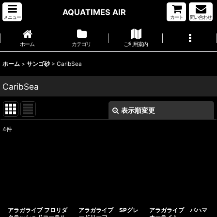
AQUATIMES AIR
メニュー
カート
問い合わせ
ホーム
カテゴリ
ご利用案内
ホーム
>
サンゴ砂
>
CaribSea
CaribSea
表示順変更
閉じる
4
件
表示数
:
並び順
:
絞り込む
アラガライブ フロリダ
アラガライブ SPグレ
アラガライブ バハマ