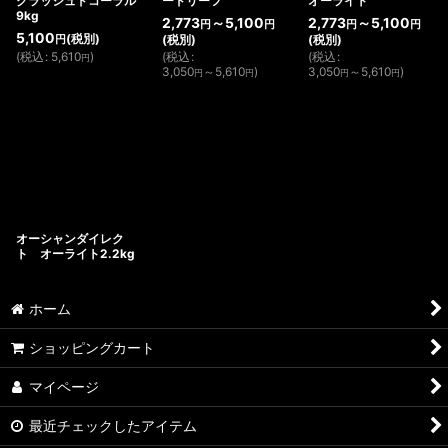
クラッシュドコーラル
ードリーフ
オーライト
9kg
2,773
～5,100
2,773
～5,100
円
円
円
円
5,100
(税別)
(税別)
(税別)
円
(
税込
:
5,610
)
(
税込
:
(
税込
:
円
3,050
～5,610
)
3,050
～5,610
)
円
円
円
円
オーシャンダイレク
ト オーライト2.2kg
ホーム
ショッピングカート
マイページ
最近チェックしたアイテム