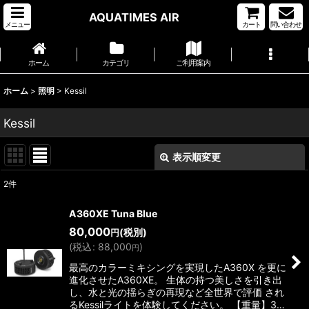
AQUATIMES AIR
メニュー
カート
問い合わせ
ホーム
カテゴリ
ご利用案内
ホーム
>
照明
>
Kessil
Kessil
表示順変更
閉じる
2
件
表示数
:
A360XE Tuna Blue
80,000
(税別)
円
並び順
:
(
税込
:
88,000
)
円
最高のカラーミキシングを実現したA360X を更に
絞り込む
進化させたA360XE。 生体の持つ美しさを引き出
し、水と光の揺らぎの再現など全世界で評価 され
るKessilライトを体験してください。 【重量】3…