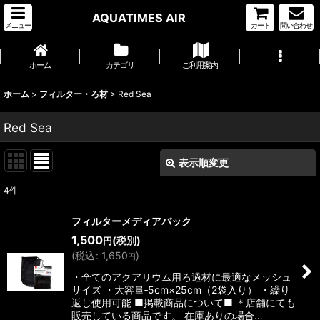
AQUATIMES AIR
メニュー
カート
問い合わせ
ホーム
カテゴリ
ご利用案内
ホーム
>
フィルター・ろ材
>
Red Sea
Red Sea
表示順変更
閉じる
4
件
表示数
:
フィルターメディアバック
1,500
(税別)
円
並び順
:
(
税込
:
1,650
)
円
・全てのアクアリウム用ろ過材に最適なメッシュ
絞り込む
サイズ ・大容量‐5cm×25cm（2袋入り） ・繰り
返し使用可能 ■掲載商品について■ ＊店舗にても
販売している商品です。 在庫ありの場合…