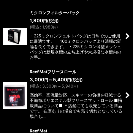
ミクロンフィルターパック
1,800
(税別)
円
(
税込
:
1,980
)
円
・225ミクロンフェルトバッグは日常でのご使用
に最適です。 100ミクロンバッグより清掃の間
隔を長くできます。 ・225ミクロン薄型メッシュ
バッグは新規水槽の立ち上げや大規模な水槽内の
お手…
Reef Matフリースロール
3,000
～5,400
(税別)
円
円
(
税込
:
3,300
～5,940
)
円
円
高効率、高流量対応、スキマーの負担を軽減する
不織布ポリエステル製フリースマットロール ■掲
載商品について■ ＊店舗にても販売している商品
です。 在庫ありの場合でも売り切れとなっている
場合も…
Reef Mat