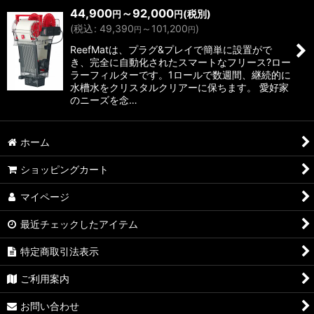
44,900
～92,000
(税別)
円
円
(
税込
:
49,390
～101,200
)
円
円
ReefMatは、プラグ&プレイで簡単に設置がで
き、完全に自動化されたスマートなフリース?ロー
ラーフィルターです。1ロールで数週間、継続的に
水槽水をクリスタルクリアーに保ちます。 愛好家
のニーズを念…
ホーム
ショッピングカート
マイページ
最近チェックしたアイテム
特定商取引法表示
ご利用案内
お問い合わせ