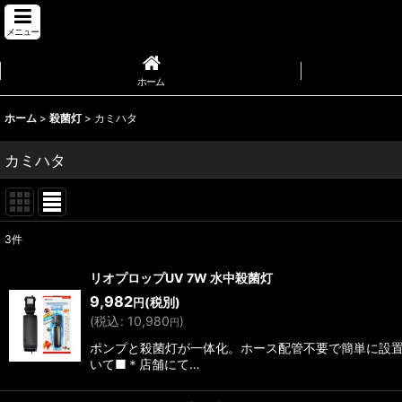
メニュー
ホーム
ホーム
>
殺菌灯
>
カミハタ
カミハタ
3
件
表示数
:
リオプロップUV 7W 水中殺菌灯
9,982
(税別)
円
並び順
:
(
税込
:
10,980
)
円
ポンプと殺菌灯が一体化。ホース配管不要で簡単に設置で
いて■＊店舗にて…