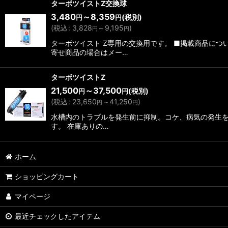
ターボツイストZ交換球
3,480
～8,359
(税別)
円
円
(
税込
:
3,828
～9,195
)
円
円
ターボツイスト Z専用の交換用です。 ■掲載商品に
寄せ商品の場合はメー…
ターボツイストZ
21,500
～37,500
(税別)
円
円
(
税込
:
23,650
～41,250
)
円
円
水槽内のトラブルを発生前に抑制。コケ、病気の発生を
す。 在庫ありの…
ホーム
ショッピングカート
マイページ
最近チェックしたアイテム