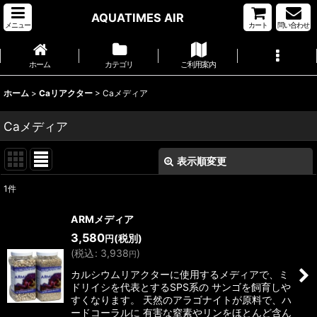
AQUATIMES AIR
メニュー
カート
問い合わせ
ホーム
カテゴリ
ご利用案内
ホーム
>
Caリアクター
>
Caメディア
Caメディア
表示順変更
閉じる
1
件
表示数
:
ARMメディア
3,580
(税別)
円
並び順
:
(
税込
:
3,938
)
円
カルシウムリアクターに使用するメディアで、ミ
絞り込む
ドリイシを代表とするSPS系の サンゴを飼育しや
すくなります。 天然のアラゴナイトが原料で、ハ
ードコーラルに 有害な窒素やリンをほとんど含ん