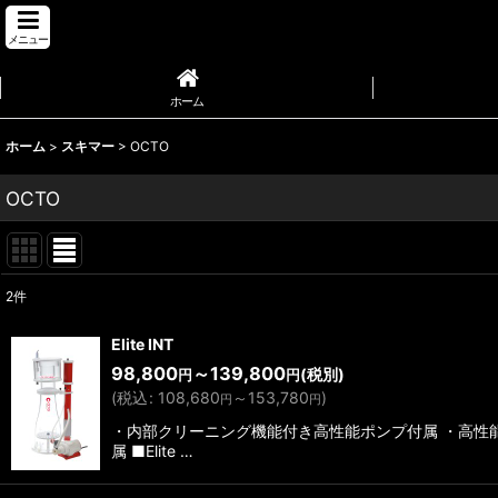
メニュー
ホーム
ホーム
>
スキマー
>
OCTO
OCTO
2
件
表示数
:
Elite INT
98,800
～139,800
(税別)
円
円
並び順
:
(
税込
:
108,680
～153,780
)
円
円
・内部クリーニング機能付き高性能ポンプ付属 ・高性
属 ■Elite …