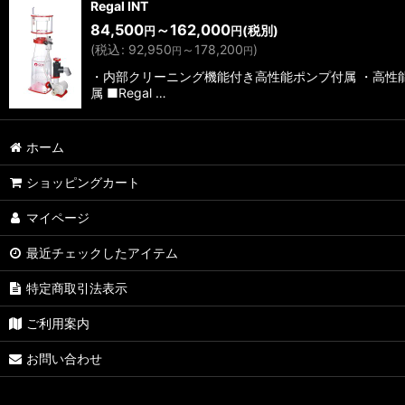
Regal INT
84,500
～162,000
(税別)
円
円
(
税込
:
92,950
～178,200
)
円
円
・内部クリーニング機能付き高性能ポンプ付属 ・高性
属 ■Regal …
ホーム
ショッピングカート
マイページ
最近チェックしたアイテム
特定商取引法表示
ご利用案内
お問い合わせ