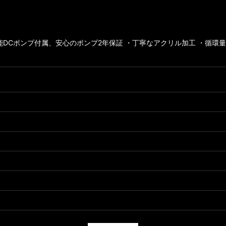
能DCポンプ付属、安心のポンプ2年保証 ・丁寧なアクリル加工 ・循環