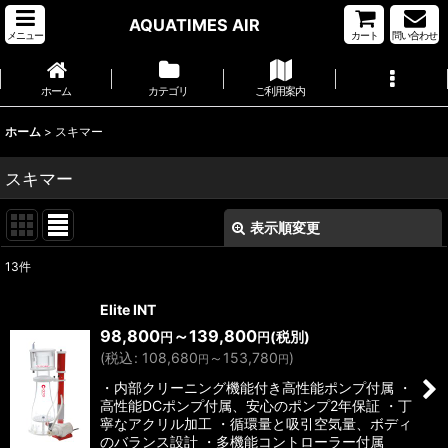
AQUATIMES AIR
メニュー
カート
問い合わせ
ホーム
カテゴリ
ご利用案内
ホーム
>
スキマー
スキマー
表示順変更
閉じる
13
件
サブカテゴリ
:
Elite INT
98,800
～139,800
(税別)
円
円
表示数
:
(
税込
:
108,680
～153,780
)
円
円
・内部クリーニング機能付き高性能ポンプ付属 ・
並び順
:
高性能DCポンプ付属、安心のポンプ2年保証 ・丁
寧なアクリル加工 ・循環量と吸引空気量、ボディ
のバランス設計 ・多機能コントローラー付属