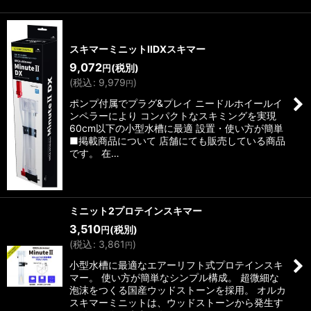
スキマーミニットIIDXスキマー
9,072
(税別)
円
(
税込
:
9,979
)
円
ポンプ付属でプラグ&プレイ ニードルホイールイ
ンペラーにより コンパクトなスキミングを実現
60cm以下の小型水槽に最適 設置・使い方が簡単
■掲載商品について 店舗にても販売している商品
です。 在…
ミニット2プロテインスキマー
3,510
(税別)
円
(
税込
:
3,861
)
円
小型水槽に最適なエアーリフト式プロテインスキ
マー。 使い方が簡単なシンプル構成。 超微細な
泡沫をつくる国産ウッドストーンを採用。 オルカ
スキマーミニットは、ウッドストーンから発生す