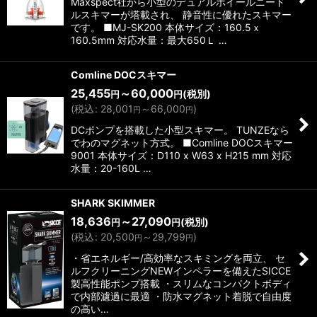
Maxspect社から小型のデュアルホイールニード
ルスキマーが塔載され、 静音性に優れたスキマー
です。 ■MJ-SK200 本体サイズ：160.5ｘ
160.5mm 対応水量：最大650Ｌ …
Comline DOCスキマー
25,455
～60,000
(税別)
円
円
(
税込
:
28,001
～66,000
)
円
円
DCポンプを搭載した小型スキマー。 TUNZEなら
でわのマグネット方式。 ■Comline DOCスキマー
9001 本体サイズ：D110 x W63 x H215 mm 対応
水量：20-160L …
SHARK SKIMMER
18,636
～27,090
(税別)
円
円
(
税込
:
20,500
～29,799
)
円
円
・省エネルギー/高効率なスキミングを両立、 セ
ルフクリーニングNEWインペラーを備えたSICCE
製高性能ポンプ搭載 ・スリムなコンパクトボディ
で内部濾過に最適 ・防水マグネット着脱で自由度
の高い…