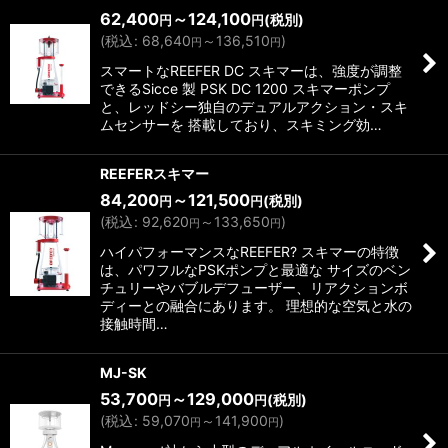
62,400
～124,100
(税別)
円
円
(
税込
:
68,640
～136,510
)
円
円
スマートなREEFER DC スキマーは、強度が調整
できるSicce 製 PSK DC 1200 スキマーポンプ
と、レッドシー独自のデュアルアクション・スキ
ムセンサーを 搭載しており、スキミング効…
REEFERスキマー
84,200
～121,500
(税別)
円
円
(
税込
:
92,620
～133,650
)
円
円
ハイパフォーマンスなREEFER? スキマーの特徴
は、パワフルなPSKポンプと最適な サイズのベン
チュリーやバブルデフューザー、リアクションボ
ディーとの融合にあります。 理想的な空気と水の
接触時間…
MJ-SK
53,700
～129,000
(税別)
円
円
(
税込
:
59,070
～141,900
)
円
円