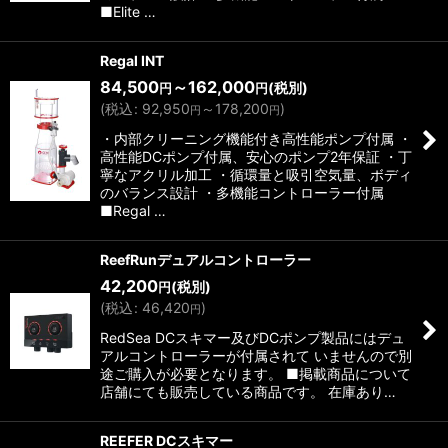
絞り込む
■Elite …
Regal INT
84,500
～162,000
(税別)
円
円
(
税込
:
92,950
～178,200
)
円
円
・内部クリーニング機能付き高性能ポンプ付属 ・
高性能DCポンプ付属、安心のポンプ2年保証 ・丁
寧なアクリル加工 ・循環量と吸引空気量、ボディ
のバランス設計 ・多機能コントローラー付属
■Regal …
ReefRunデュアルコントローラー
42,200
(税別)
円
(
税込
:
46,420
)
円
RedSea DCスキマー及びDCポンプ製品にはデュ
アルコントローラーが付属されて いませんので別
途ご購入が必要となります。 ■掲載商品について
店舗にても販売している商品です。 在庫あり…
REEFER DCスキマー