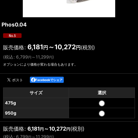
Phos0.04
6,181
～10,272
販売価格
:
(税別)
円
円
(
税込
:
6,799
～11,299
)
円
円
オプションにより価格が変わる場合もあります。
Facebookでシェア
サイズ
選択
475g
950g
販売価格
:
6,181
～10,272
(税別)
円
円
(
税込
:
6,799
～11,299
)
円
円