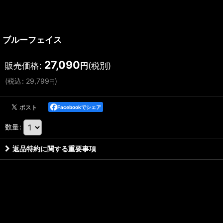
ブルーフェイス
27,090
販売価格
:
(税別)
円
(
税込
:
29,799
)
円
Facebookでシェア
数量
:
返品特約に関する重要事項