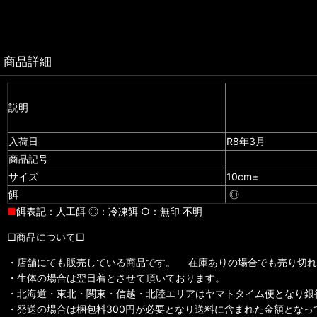
商品詳細
説明
入荷日
R8年3月
商品記号
サイズ
10cm±
餌
◎
■
餌表記：人工餌 ◎：冷凍餌 ○：無印 不明
□商品について□
・店舗にても販売している商品です。 在庫ありの場合でも売り切れ
・生体の場合は翌日着とさせて頂いております。
・北海道・東北・関東・信越・北陸エリアはヤマトタイム便となり銀
・発送の場合は梱包料300円が必要となり送料に含まれた金額とな