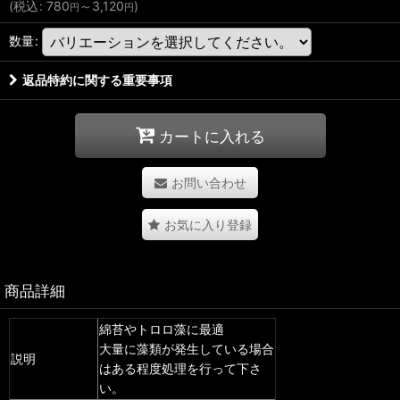
(
税込
:
780
～3,120
)
円
円
数量
:
返品特約に関する重要事項
カートに入れる
お問い合わせ
お気に入り登録
商品詳細
綿苔やトロロ藻に最適
大量に藻類が発生している場合
説明
はある程度処理を行って下さ
い。