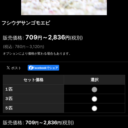
フシウデサンゴモエビ
709
～2,836
販売価格
:
(税別)
円
円
(
税込
:
780
～3,120
)
円
円
オプションにより価格が変わる場合もあります。
Facebookでシェア
セット価格
選択
１匹
３匹
５匹
販売価格
:
709
～2,836
(税別)
円
円