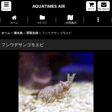
AQUATIMES AIR
メニュー
カート
問い合わせ
ホーム
カテゴリ
ご利用案内
ホーム
>
海水魚
>
苔取生体
>
フシウデサンゴモエビ
フシウデサンゴモエビ