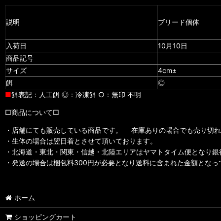
説明
ブリード個体
入荷日
10月10日
商品記号
サイズ
4cm±
餌
◎
■
餌表記：人工餌 ◎：冷凍餌 ○：無印 不明
□商品について□
・店舗にても販売している商品です。 在庫ありの場合でも売り切れ
・生体の場合は翌日着とさせて頂いております。
・北海道・東北・関東・信越・北陸エリアはヤマトタイム便となり銀
・発送の場合は梱包料300円が必要となり送料に含まれた金額とな
ホーム
ショッピングカート