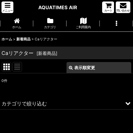
AQUATIMES AIR
メニュー
カート
問い合わせ
ホーム
カテゴリ
ご利用案内
ホーム
>
新着商品
>
Caリアクター
Caリアクター
[
新着商品
]
表示順変更
閉じる
0
件
サブカテゴリ
:
表示数
:
カテゴリで絞り込む
並び順
:
Caリアクター (全商品)
OCTO